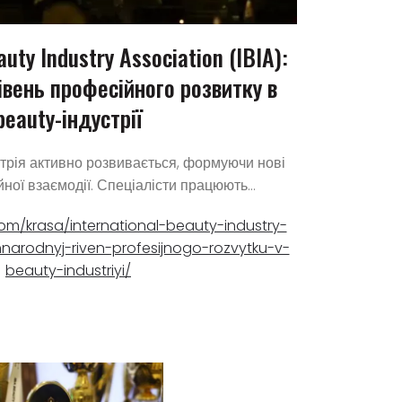
auty Industry Association (IBIA):
вень професійного розвитку в
beauty-індустрії
трія активно розвивається, формуючи нові
ої взаємодії. Спеціалісти працюють...
om/krasa/international-beauty-industry-
hnarodnyj-riven-profesijnogo-rozvytku-v-
beauty-industriyi/