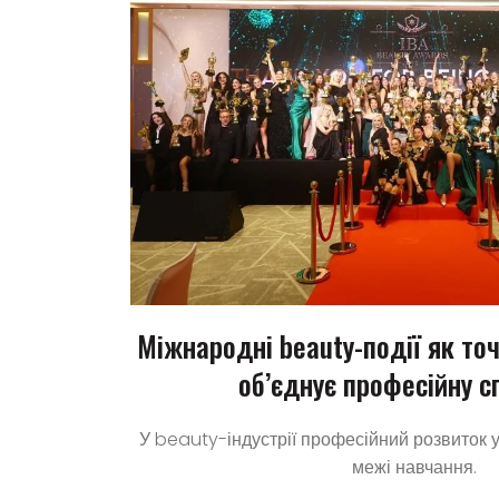
Міжнародні beauty-події як точ
об’єднує професійну с
У beauty-індустрії професійний розвиток у
межі навчання.