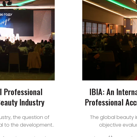
l Professional
IBIA: An Intern
Beauty Industry
Professional Acc
ustry, the question of
The global beauty i
al to the development..
objective evalua