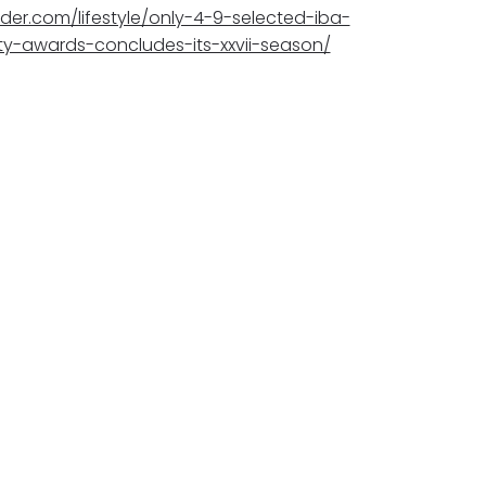
nder.com/lifestyle/only-4-9-selected-iba-
ty-awards-concludes-its-xxvii-season/