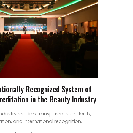
ationally Recognized System of
reditation in the Beauty Industry
ndustry requires transparent standards,
tion, and international recognition.