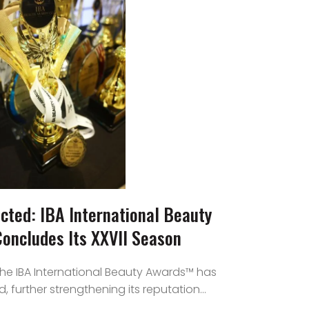
cted: IBA International Beauty
ncludes Its XXVII Season
the IBA International Beauty Awards™ has
, further strengthening its reputation...