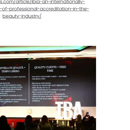
s.com/article/ibia-an-internationally-
of-professional-accreditation-in-the-
beauty-industry/