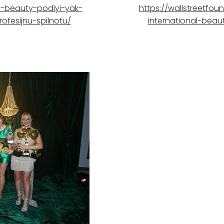
i-beauty-podiyi-yak-
https://wallstreetfou
fesijnu-spilnotu/
international-beau