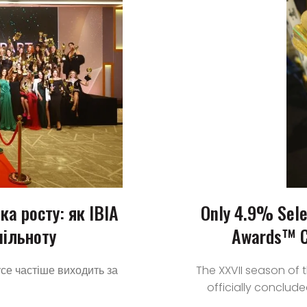
ка росту: як IBIA
Only 4.9% Sele
пільноту
Awards™ Co
се частіше виходить за
The XXVII season of 
officially concluded