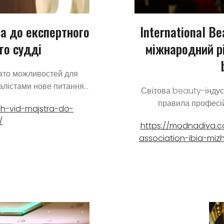
ра до експертного
International Be
го судді
міжнародний рі
гато можливостей для
алістами нове питання...
Світова beauty-індус
правила професійн
yah-vid-majstra-do-
/
https://modnadiva.c
association-ibia-miz