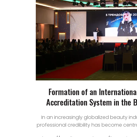
Formation of an Internationa
Accreditation System in the 
In an increasingly globalized beauty ind
professional credibility has become centr