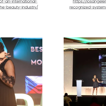
f-an-international-
https://losangeler
the-beauty-industry/
recognized-system-