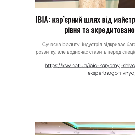
IBIA: кар’єрний шлях від майст
рівня та акредитовано
Сучасна beauty-індустрія відкриває ба
розвитку, але водночас ставить перед спеці
https://ksw.net.ua/ibia-karyernyj-shl
ekspertnogo-rivnya