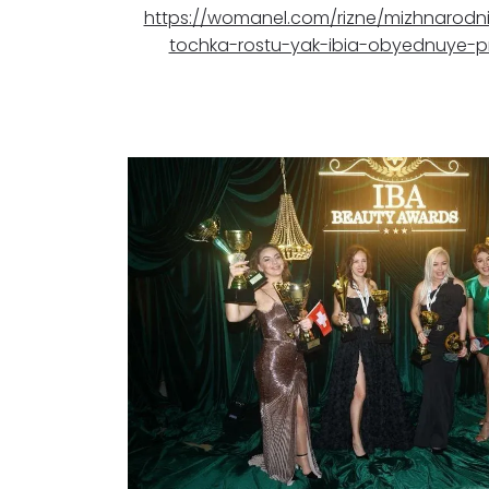
https://womanel.com/rizne/mizhnarodn
tochka-rostu-yak-ibia-obyednuye-pro